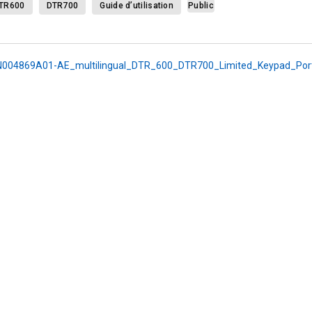
TR600
DTR700
Guide d’utilisation
Public
004869A01-AE_multilingual_DTR_600_DTR700_Limited_Keypad_Port