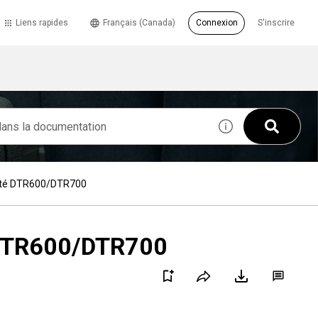
Liens rapides
Français (Canada)
Connexion
S'inscrire
limité DTR600/DTR700
té DTR600/DTR700