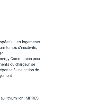
ropéen) : Les logements
in temps d’inactivité,
er.
 Energy Commission pour
ments du chargeur se
réponse à une action de
ogement.
e au lithium-ion IMPRES