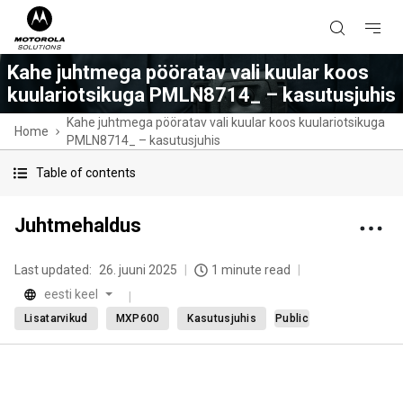
Kahe juhtmega pööratav vali kuular koos
kuulariotsikuga PMLN8714_ – kasutusjuhis
Kahe juhtmega pööratav vali kuular koos kuulariotsikuga
Home
PMLN8714_ – kasutusjuhis
Table of contents
Juhtmehaldus
Last updated:
26. juuni 2025
1 minute read
eesti keel
Lisatarvikud
MXP600
Kasutusjuhis
Public