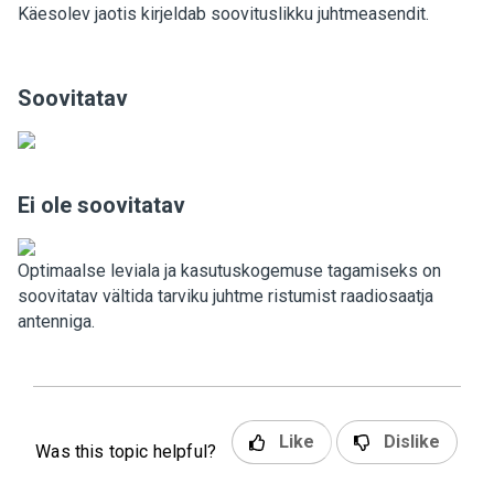
Käesolev jaotis kirjeldab soovituslikku juhtmeasendit.
Soovitatav
Ei ole soovitatav
Optimaalse leviala ja kasutuskogemuse tagamiseks on
soovitatav vältida tarviku juhtme ristumist raadiosaatja
antenniga.
Like
Dislike
Was this topic helpful?