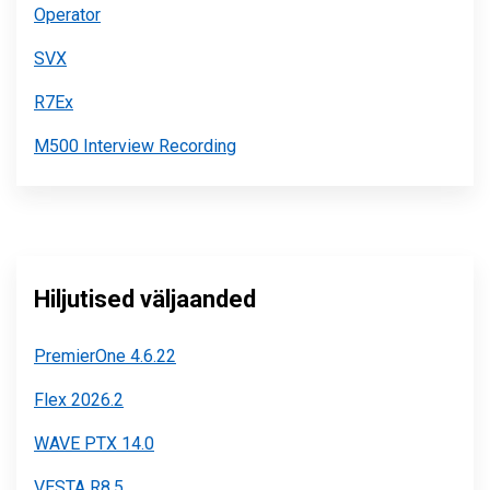
Operator
SVX
R7Ex
M500 Interview Recording
Hiljutised väljaanded
PremierOne 4.6.22
Flex 2026.2
WAVE PTX 14.0
VESTA R8.5