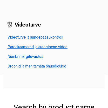
Videoturve
Videoturve ja juurdepääsukontroll
Pardakaamerad ja autosisene video
Numbrimärgituvastus
Droonid ja mehitamata õhusõidukid
Search by product name