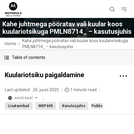
Kahe juhtmega pööratav vali kuular koos
kuulariotsikuga PMLN8714_ – kasutusjuhis
Kahe juhtmega pööratav vali kuular koos kuulariotsikuga
Home
PMLN8714_ – kasutusjuhis
Table of contents
Kuulariotsiku paigaldamine
Last updated:
26. juuni 2025
1 minute read
eesti keel
Lisatarvikud
MXP600
Kasutusjuhis
Public