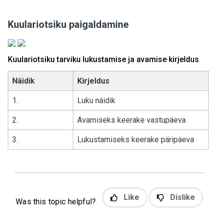
Kuulariotsiku paigaldamine
Kuulariotsiku tarviku lukustamise ja avamise kirjeldus
Näidik
Kirjeldus
1.
Luku näidik
2.
Avamiseks keerake vastupäeva
3.
Lukustamiseks keerake päripäeva
Like
Dislike
Was this topic helpful?