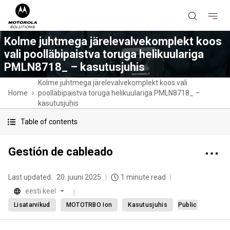
Kolme juhtmega järelevalvekomplekt koos
vali poolläbipaistva toruga helikuulariga
PMLN8718_ – kasutusjuhis
Kolme juhtmega järelevalvekomplekt koos vali
Home
poolläbipaistva toruga helikuulariga PMLN8718_ –
kasutusjuhis
Table of contents
Gestión de cableado
Last updated:
20. juuni 2025
1 minute read
eesti keel
Lisatarvikud
MOTOTRBO Ion
Kasutusjuhis
Public