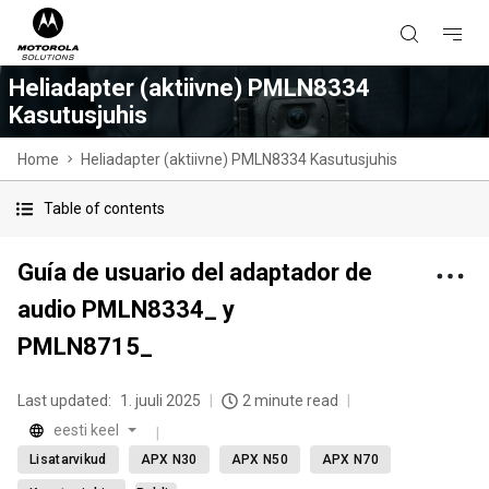
Heliadapter (aktiivne) PMLN8334
Kasutusjuhis
Home
Heliadapter (aktiivne) PMLN8334 Kasutusjuhis
Table of contents
Guía de usuario del adaptador de
audio PMLN8334_ y
PMLN8715_
Last updated:
1. juuli 2025
2 minute read
eesti keel
Lisatarvikud
APX N30
APX N50
APX N70