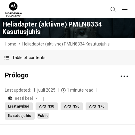
Heliadapter (aktiivne) PMLN8334
Kasutusjuhis
Home
Heliadapter (aktiivne) PMLN8334 Kasutusjuhis
Table of contents
Prólogo
Last updated:
1. juuli 2025
1 minute read
eesti keel
Lisatarvikud
APX N30
APX N50
APX N70
Kasutusjuhis
Public