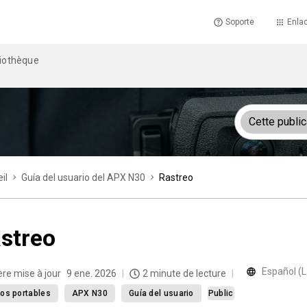
Soporte
Enlac
liothèque
Cette public
il
Guía del usuario del APX N30
Rastreo
streo
Español (
ère mise à jour
9 ene. 2026
2 minute de lecture
os portables
APX N30
Guía del usuario
Public