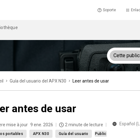
Soporte
Enlac
liothèque
Cette public
il
Guía del usuario del APX N30
Leer antes de usar
er antes de usar
Español (
ère mise à jour
9 ene. 2026
2 minute de lecture
os portables
APX N30
Guía del usuario
Public