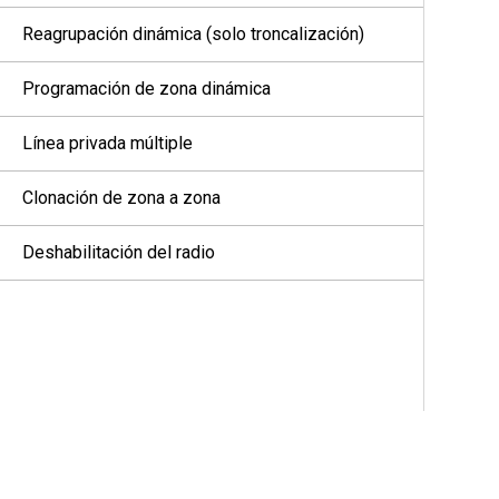
Reagrupación dinámica (solo troncalización)
Programación de zona dinámica
Línea privada múltiple
Clonación de zona a zona
Deshabilitación del radio
Inhibición de radio
Cambio entre funcionamiento de repetidor y
directo
Anuncio de voz
Alertas seleccionables del sitio