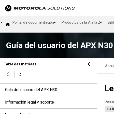
Portal de documentación
Productos de la A a la Z
Bib
Guía del usuario del APX N30
Table des matières
Accue
Le
Guía del usuario del APX N30
Derni
Información legal y soporte
Radi