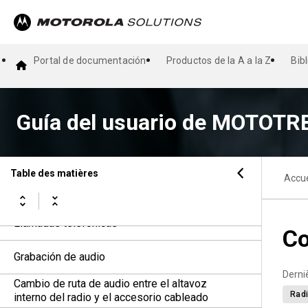
Primeros pasos
Descripción general de la pantalla de inicio
Portal de documentación
Productos de la A a la Z
Bib
Descripción general del menú basado en
íconos
Guía del usuario de MOTOTRB
Funcionamiento básico del radio
Configuración general del radio
Table des matières
Accue
Tipos de llamadas de radio
Llamadas telefónicas
Co
Grabación de audio
Derni
Cambio de ruta de audio entre el altavoz
Radi
interno del radio y el accesorio cableado