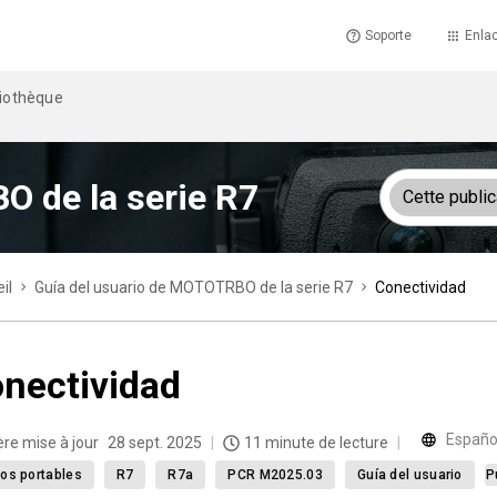
Soporte
Enlac
liothèque
O de la serie R7
Cette public
il
Guía del usuario de MOTOTRBO de la serie R7
Conectividad
nectividad
Españo
ère mise à jour
28 sept. 2025
11 minute de lecture
os portables
R7
R7a
PCR M2025.03
Guía del usuario
P