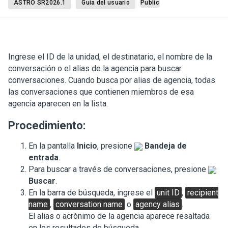
ASTRO SR2026.1
Guía del usuario
Public
Ingrese el ID de la unidad, el destinatario, el nombre de la
conversación o el alias de la agencia para buscar
conversaciones. Cuando busca por alias de agencia, todas
las conversaciones que contienen miembros de esa
agencia aparecen en la lista.
Procedimiento:
En la pantalla
Inicio
, presione
Bandeja de
entrada
.
Para buscar a través de conversaciones, presione
Buscar
.
En la barra de búsqueda, ingrese el
unit ID
,
recipient
name
,
conversation name
o
agency alias
.
El alias o acrónimo de la agencia aparece resaltada
en los resultados de búsqueda.