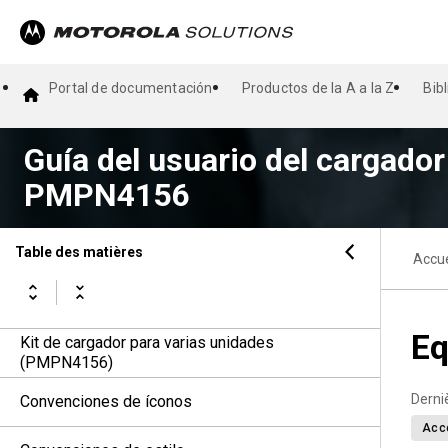
Portal de documentación
Productos de la A a la Z
Bib
Guía del usuario del cargador
PMPN4156
Table des matières
Accue
Eq
Kit de cargador para varias unidades
(PMPN4156)
Derni
Convenciones de íconos
Acc