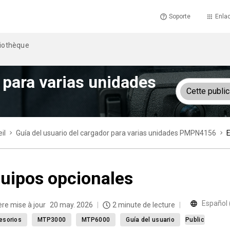
Soporte
Enlac
liothèque
 para varias unidades
Cette public
il
Guía del usuario del cargador para varias unidades PMPN4156
E
uipos opcionales
Español 
ère mise à jour
20 may. 2026
2 minute de lecture
esorios
MTP3000
MTP6000
Guía del usuario
Public