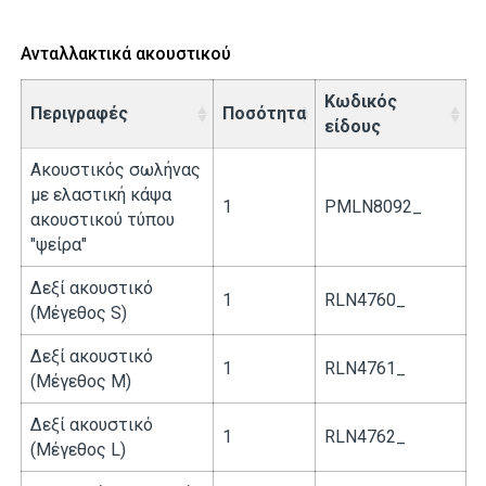
Ανταλλακτικά ακουστικού
Κωδικός
Περιγραφές
Ποσότητα
είδους
Ακουστικός σωλήνας
με ελαστική κάψα
1
PMLN8092_
ακουστικού τύπου
"ψείρα"
Δεξί ακουστικό
1
RLN4760_
(Μέγεθος S)
Δεξί ακουστικό
1
RLN4761_
(Μέγεθος M)
Δεξί ακουστικό
1
RLN4762_
(Μέγεθος L)