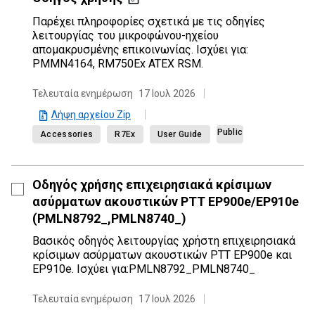
Παρέχει πληροφορίες σχετικά με τις οδηγίες
λειτουργίας του μικροφώνου-ηχείου
απομακρυσμένης επικοινωνίας. Ισχύει για:
PMMN4164, RM750Ex ATEX RSM.
Τελευταία ενημέρωση
17 Ιουλ 2026
Λήψη αρχείου Zip
Public
Accessories
R7Ex
User Guide
Οδηγός χρήσης επιχειρησιακά κρίσιμων
ασύρματων ακουστικών PTT EP900e/EP910e
(PMLN8792_,PMLN8740_)
Βασικός οδηγός λειτουργίας χρήστη επιχειρησιακά
κρίσιμων ασύρματων ακουστικών PTT EP900e και
EP910e. Ισχύει για:PMLN8792_PMLN8740_
Τελευταία ενημέρωση
17 Ιουλ 2026