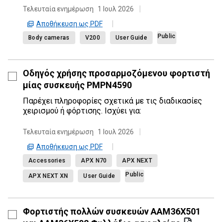
Τελευταία ενημέρωση
1 Ιουλ 2026
Αποθήκευση ως PDF
Public
Body cameras
V200
User Guide
Οδηγός χρήσης προσαρμοζόμενου φορτιστή
μίας συσκευής PMPN4590
Παρέχει πληροφορίες σχετικά με τις διαδικασίες
χειρισμού ή φόρτισης. Ισχύει για:
Τελευταία ενημέρωση
1 Ιουλ 2026
Αποθήκευση ως PDF
Accessories
APX N70
APX NEXT
Public
APX NEXT XN
User Guide
Φορτιστής πολλών συσκευών AAM36X501