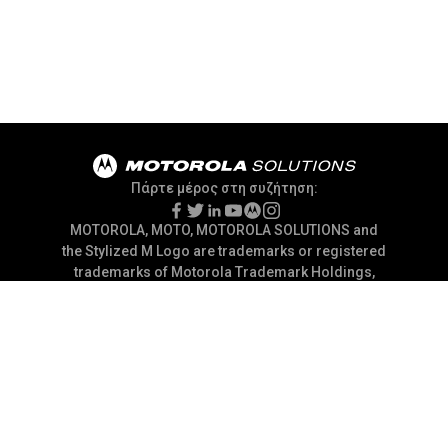
Πάρτε μέρος στη συζήτηση:
MOTOROLA, MOTO, MOTOROLA SOLUTIONS and
the Stylized M Logo are trademarks or registered
trademarks of Motorola Trademark Holdings,
LLC and are used under license. All other
trademarks are the property of their respective
owners.
@ 2026 Motorola Solutions, Inc. All Rights
Reserved
Δήλωση απορρήτου
Όροι Χρήσης
Προτιμήσεις επικοινωνίας