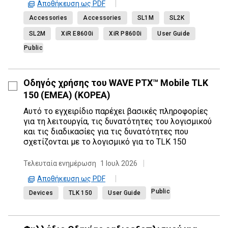
Αποθήκευση ως PDF
Accessories
Accessories
SL1M
SL2K
SL2M
XiR E8600i
XiR P8600i
User Guide
Public
Οδηγός χρήσης του WAVE PTX™ Mobile TLK
150 (EMEA) (ΚΟΡΕΑ)
Αυτό το εγχειρίδιο παρέχει βασικές πληροφορίες
για τη λειτουργία, τις δυνατότητες του λογισμικού
και τις διαδικασίες για τις δυνατότητες που
σχετίζονται με το λογισμικό για το TLK 150
Τελευταία ενημέρωση
1 Ιουλ 2026
Αποθήκευση ως PDF
Public
Devices
TLK 150
User Guide