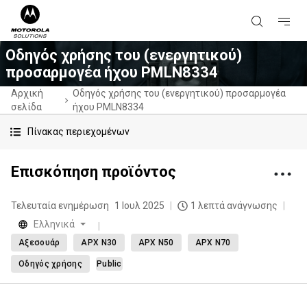
Οδηγός χρήσης του (ενεργητικού)
προσαρμογέα ήχου PMLN8334
Αρχική
Οδηγός χρήσης του (ενεργητικού) προσαρμογέα
σελίδα
ήχου PMLN8334
Πίνακας περιεχομένων
Επισκόπηση προϊόντος
Τελευταία ενημέρωση
1 Ιουλ 2025
1 λεπτά ανάγνωσης
Eλληνικά
Αξεσουάρ
APX N30
APX N50
APX N70
Οδηγός χρήσης
Public