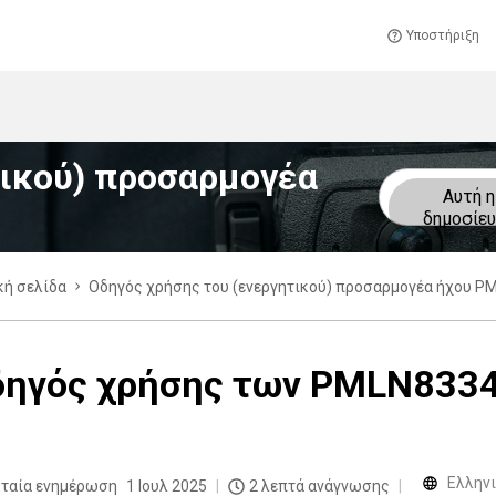
Υποστήριξη
τικού) προσαρμογέα
Αυτή η
δημοσίε
κή σελίδα
Οδηγός χρήσης του (ενεργητικού) προσαρμογέα ήχου P
δηγός χρήσης των PMLN833
Eλλην
υταία ενημέρωση
1 Ιουλ 2025
2 λεπτά ανάγνωσης