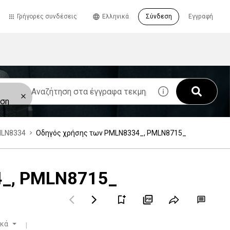
Γρήγορες συνδέσεις
Eλληνικά
Σύνδεση
Εγγραφή
υση
MLN8334
Οδηγός χρήσης των PMLN8334_, PMLN8715_
4_, PMLN8715_
ικά