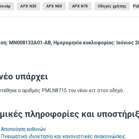
σουάρ
APX N30
APX N50
APX N70
Οδηγός χρήσης
Pub
ση: MN008132A01-AB, Ημερομηνία κυκλοφορίας: Ιούνιος 2
 νέο υπάρχει
τέθηκε ο αριθμός PMLN8715 του νέου κιτ στον οδηγό.
μικές πληροφορίες και υποστήρι
Αποποίηση ευθυνών
Πνευματική ιδιοκτησία και κανονιστικές ανακοινώσεις