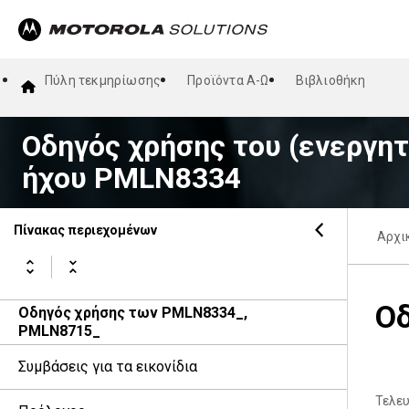
Πύλη τεκμηρίωσης
Προϊόντα Α-Ω
Βιβλιοθήκη
Οδηγός χρήσης του (ενεργη
ήχου PMLN8334
Πίνακας περιεχομένων
Αρχι
Ο
Οδηγός χρήσης των PMLN8334_,
PMLN8715_
Συμβάσεις για τα εικονίδια
Τελε