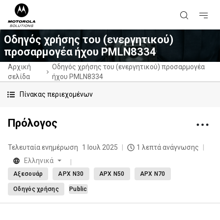
Οδηγός χρήσης του (ενεργητικού)
προσαρμογέα ήχου PMLN8334
Αρχική
Οδηγός χρήσης του (ενεργητικού) προσαρμογέα
σελίδα
ήχου PMLN8334
Πίνακας περιεχομένων
Πρόλογος
Τελευταία ενημέρωση
1 Ιουλ 2025
1 λεπτά ανάγνωσης
Eλληνικά
Αξεσουάρ
APX N30
APX N50
APX N70
Οδηγός χρήσης
Public