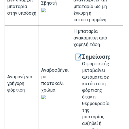
Σβηστή
μπαταρία
μπαταρία ως μη
στην υποδοχή
έγκυρη ή
κατεστραμμένη.
Η μπαταρία
ανακάμπτει από
χαμηλή τάση.
Σημείωση:
Ο φορτιστής
Αναβοσβήνει
μεταβαίνει
Αναμονή για
με
αυτόματα σε
γρήγορη
πορτοκαλί
κατάσταση
φόρτιση
χρώμα
φόρτισης
όταν η
θερμοκρασία
της
μπαταρίας
αυξηθεί ή