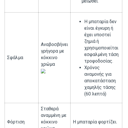
μειωθεί.
Η μπαταρία δεν
είναι έγκυρη ή
έχει υποστεί
ζημιά ή
Αναβοσβήνει
χρησιμοποιείται
γρήγορα με
εσφαλμένη τάση
Σφάλμα
κόκκινο
τροφοδοσίας.
χρώμα
Χρόνος
αναμονής για
αποκατάσταση
χαμηλής τάσης
(60 λεπτά)
Σταθερά
αναμμένη με
Φόρτιση
κόκκινο
Η μπαταρία φορτίζει.