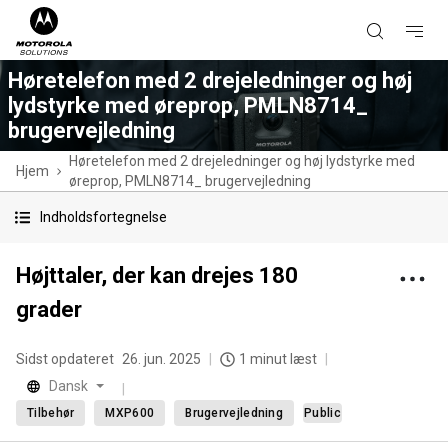
Høretelefon med 2 drejeledninger og høj
lydstyrke med øreprop, PMLN8714_
brugervejledning
Høretelefon med 2 drejeledninger og høj lydstyrke med
Hjem
øreprop, PMLN8714_ brugervejledning
Indholdsfortegnelse
Højttaler, der kan drejes 180
grader
Sidst opdateret
26. jun. 2025
1 minut læst
Dansk
Tilbehør
MXP600
Brugervejledning
Public