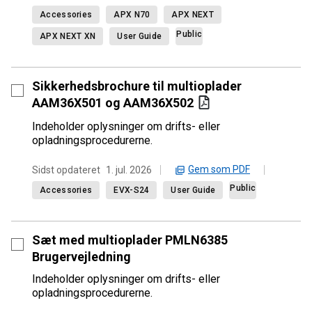
Accessories
APX N70
APX NEXT
Public
APX NEXT XN
User Guide
Sikkerhedsbrochure til multioplader
AAM36X501 og AAM36X502
Indeholder oplysninger om drifts- eller
opladningsprocedurerne.
Gem som PDF
Sidst opdateret
1. jul. 2026
Public
Accessories
EVX-S24
User Guide
Sæt med multioplader PMLN6385
Brugervejledning
Indeholder oplysninger om drifts- eller
opladningsprocedurerne.