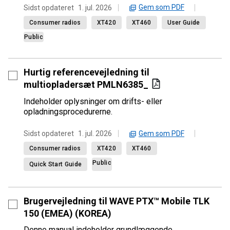
Gem som PDF
Sidst opdateret
1. jul. 2026
Consumer radios
XT420
XT460
User Guide
Public
Hurtig referencevejledning til
multiopladersæt PMLN6385_
Indeholder oplysninger om drifts- eller
opladningsprocedurerne.
Gem som PDF
Sidst opdateret
1. jul. 2026
Consumer radios
XT420
XT460
Public
Quick Start Guide
Brugervejledning til WAVE PTX™ Mobile TLK
150 (EMEA) (KOREA)
Denne manual indeholder grundlæggende