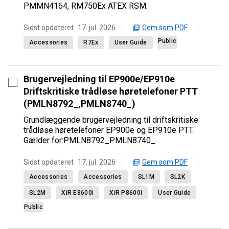
PMMN4164, RM750Ex ATEX RSM.
Gem som PDF
Sidst opdateret
17. jul. 2026
Public
Accessories
R7Ex
User Guide
Brugervejledning til EP900e/EP910e
Driftskritiske trådløse høretelefoner PTT
(PMLN8792_,PMLN8740_)
Grundlæggende brugervejledning til driftskritiske
trådløse høretelefoner EP900e og EP910e PTT.
Gælder for:PMLN8792_PMLN8740_
Gem som PDF
Sidst opdateret
17. jul. 2026
Accessories
Accessories
SL1M
SL2K
SL2M
XiR E8600i
XiR P8600i
User Guide
Public