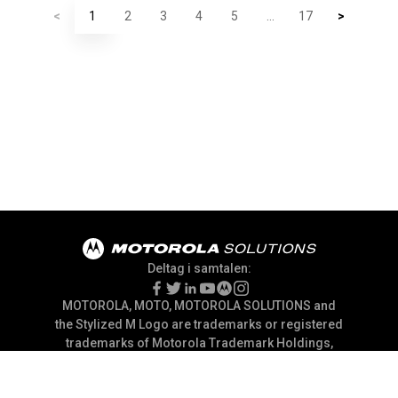
<
1
2
3
4
5
...
17
>
Deltag i samtalen:
MOTOROLA, MOTO, MOTOROLA SOLUTIONS and
the Stylized M Logo are trademarks or registered
trademarks of Motorola Trademark Holdings,
LLC and are used under license. All other
trademarks are the property of their respective