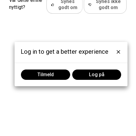
Var dette emne
Synes
Synes ikke
nyttigt?
godt om
godt om
Log in to get a better experience
Tilmeld
Log på