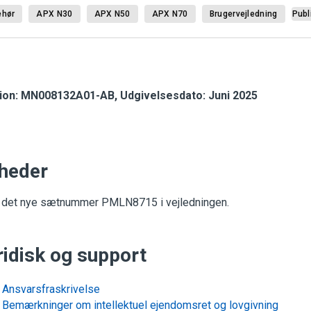
ehør
APX N30
APX N50
APX N70
Brugervejledning
Publ
ion: MN008132A01-AB, Udgivelsesdato: Juni 2025
heder
øj det nye sætnummer PMLN8715 i vejledningen.
ridisk og support
Ansvarsfraskrivelse
Bemærkninger om intellektuel ejendomsret og lovgivning