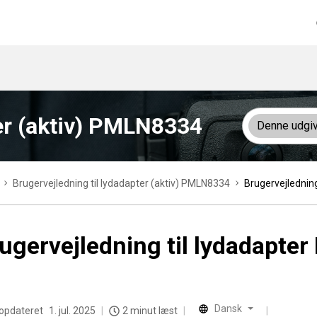
ter (aktiv) PMLN8334
Denne udgi
Brugervejledning til lydadapter (aktiv) PMLN8334
Brugervejlednin
ugervejledning til lydadap
Dansk
 opdateret
1. jul. 2025
2 minut læst