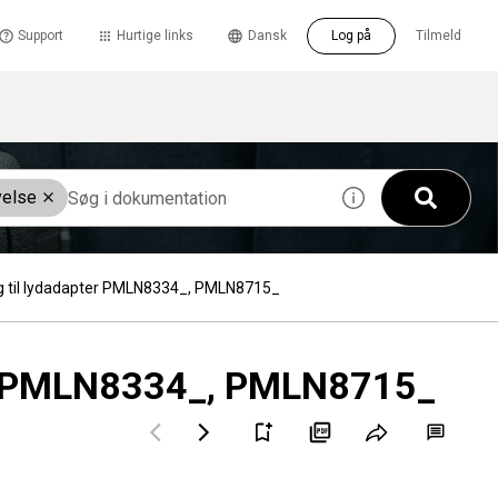
Support
Hurtige links
Dansk
Log på
Tilmeld
velse
g til lydadapter PMLN8334_, PMLN8715_
ter PMLN8334_, PMLN8715_