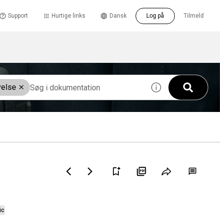
Support
Hurtige links
Dansk
Log på
Tilmeld
velse
ic