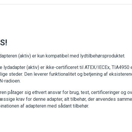
S!
apteren (aktiv) er kun kompatibel med lydtilbehørsproduktet.
 lydadapter (aktiv) er ikke-certificeret til ATEX/IECEx, TIA4950 e
rlige steder. Den leverer funktionalitet og betjening af eksisteren
N-radioen.
en påtager sig ethvert ansvar for brug, test, certificeringer og o
ssige krav for denne adapter, alt tilbehør, der anvendes samm
nationen af adapteren med sådant tilbehør.