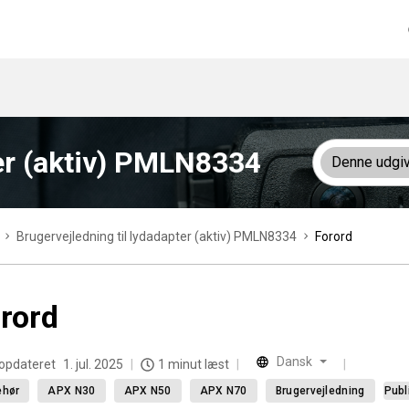
ter (aktiv) PMLN8334
Denne udgi
Brugervejledning til lydadapter (aktiv) PMLN8334
Forord
rord
Dansk
 opdateret
1. jul. 2025
1 minut læst
ehør
APX N30
APX N50
APX N70
Brugervejledning
Publ