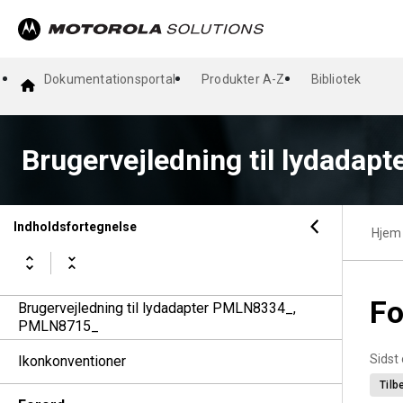
Dokumentationsportal
Produkter A-Z
Bibliotek
Brugervejledning til lydadap
Indholdsfortegnelse
Hjem
Fo
Brugervejledning til lydadapter PMLN8334_,
PMLN8715_
Sidst
Ikonkonventioner
Tilb