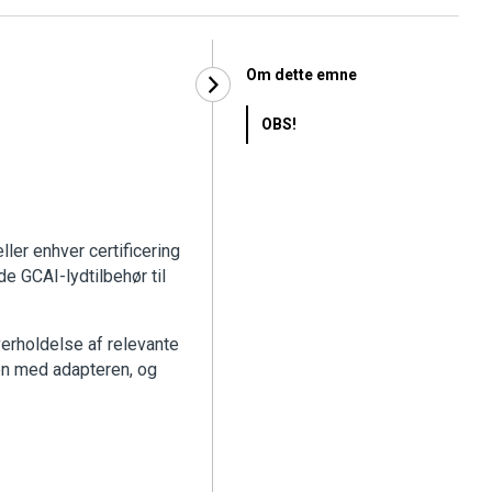
Om dette emne
OBS!
ller enhver certificering
de GCAI-lydtilbehør til
verholdelse af relevante
en med adapteren, og