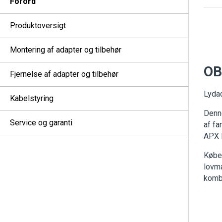
Forord
Produktoversigt
Montering af adapter og tilbehør
OB
Fjernelse af adapter og tilbehør
Lydad
Kabelstyring
Denne
Service og garanti
af fa
APX 
Køber
lovmæ
kombi