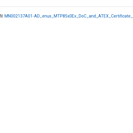
l:
MN002137A01-AD_enus_MTP85x0Ex_DoC_and_ATEX_Certificate_