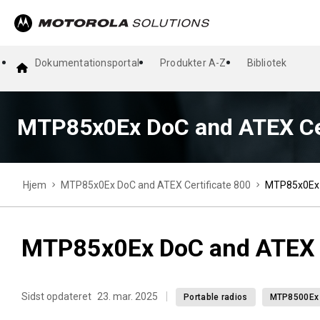
Dokumentationsportal
Produkter A-Z
Bibliotek
MTP85x0Ex DoC and ATEX Cer
Hjem
MTP85x0Ex DoC and ATEX Certificate 800
MTP85x0Ex D
MTP85x0Ex DoC and ATEX C
Sidst opdateret
23. mar. 2025
Portable radios
MTP8500Ex