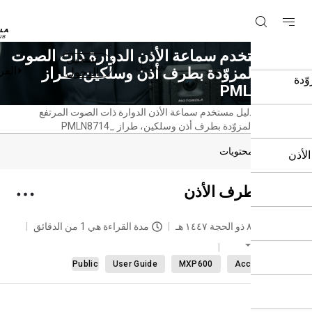
 مستخدم سماعة الأذن الدوارة ذات الصوت
تسجيل
تسجيل
العربية
تفع المزوّدة بطرف أذن وسلكين، طراز
الدخول
PMLN871
حة
دليل مستخدم سماعة الأذن الدوارة ذات الصوت المرتفع
سية
المزوّدة بطرف أذن وسلكين، طراز PMLN8714_‎
دول المحتويات
يل طرف الأذن
حديث
٨ ذو الحجة ١٤٤٧ هـ
مدة القراءة هي 1 من الدقائق
العربية
Public
User Guide
MXP600
Accessori