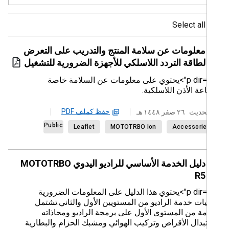
Select all
معلومات عن سلامة المنتج والتدريب على التعرض
لطاقة التردد اللاسلكي للأجهزة الضرورية للتشغيل
<p dir="rtl">يحتوي على معلومات عن السلامة خاصة
ة الأذن اللاسلكية.
حفظ كملف PDF
حديث
٢٦ صفر ١٤٤٨ هـ
Public
Leaflet
MOTOTRBO Ion
Accessori
دليل الخدمة الأساسي للراديو اليدوي MOTOTRBO
R5
<p dir="rtl">يحتوي هذا الدليل على المعلومات الضرورية
ات خدمة الراديو من المستويين الأول والثاني.تشتمل
مة من المستوى الأول على برمجة الراديو ومحاذاته
بدال الأقراص وتركيب الهوائي ومشبك الحزام والبطارية