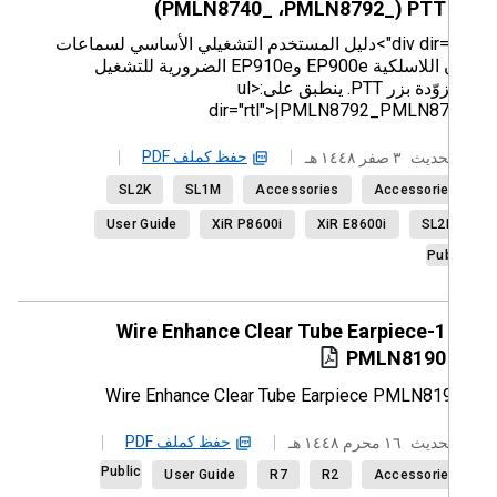
PTT ‏(PMLN8792_‎‏، PMLN8740_‎)
<div dir="rtl">دليل المستخدم التشغيلي الأساسي لسماعات
الأذن اللاسلكية EP900e وEP910e الضرورية للتشغيل
والمزوّدة بزر PTT. ينطبق على:<ul
dir="rtl">|PMLN8792_‎PMLN87
حفظ كملف PDF
حديث
٣ صفر ١٤٤٨ هـ
SL2K
SL1M
Accessories
Accessori
User Guide
XiR P8600i
XiR E8600i
SL2
Pub
1-Wire Enhance Clear Tube Earpiece
PMLN8190
حفظ كملف PDF
حديث
١٦ محرم ١٤٤٨ هـ
Public
User Guide
R7
R2
Accessori