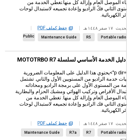
ء الموصل العام وإزالة كل منها.تغطي الخدمة من
وى الثاني فكّ الراديو وإعادة تجميعه لاستبدال لوحات
ئر الكهربائية.
حفظ كملف PDF
حديث
١٧ صفر ١٤٤٨ هـ
Public
Maintenance Guide
R5
Portable radi
دليل الخدمة الأساسي لسلسلة MOTOTRBO R7
<p dir="rtl">يحتوي هذا الدليل على المعلومات الضرورية
ات خدمة الراديو من المستويين الأول والثاني. تشتمل
مة من المستوى الأول على برمجة الراديو ومحاذاته
بدال الأقراص وتركيب الهوائي ومشبك الحزام والبطارية
ء الموصل العام وإزالة كل منها. تغطي الخدمة من
وى الثاني فك الراديو وإعادة تجميعه لاستبدال لوحات
ئر الكهربائية.
حفظ كملف PDF
حديث
١٧ صفر ١٤٤٨ هـ
Maintenance Guide
R7a
R7
Portable radi