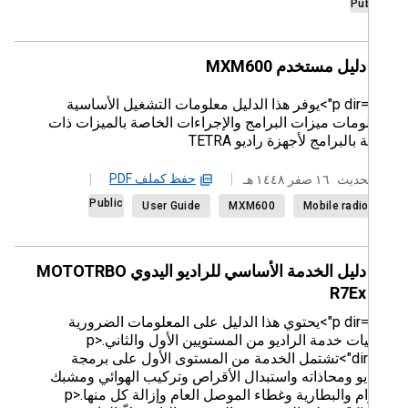
Pub
دليل مستخدم MXM600
<p dir="rtl">يوفر هذا الدليل معلومات التشغيل الأساسية
ومات ميزات البرامج والإجراءات الخاصة بالميزات ذات
بالبرامج لأجهزة راديو TETRA
حفظ كملف PDF
حديث
١٦ صفر ١٤٤٨ هـ
Public
User Guide
MXM600
Mobile radi
دليل الخدمة الأساسي للراديو اليدوي MOTOTRBO
R7Ex
<p dir="rtl">يحتوي هذا الدليل على المعلومات الضرورية
لعمليات خدمة الراديو من المستويين الأول والثاني.<p
dir="rtl">تشتمل الخدمة من المستوى الأول على برمجة
يو ومحاذاته واستبدال الأقراص وتركيب الهوائي ومشبك
الحزام والبطارية وغطاء الموصل العام وإزالة كل منها.<p