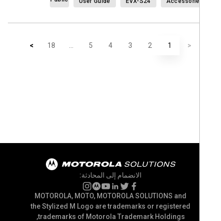
User Guide
EVX-S24
Accessori
>
18
...
5
4
3
2
1
<
الانضمام إلى المحادثة:
MOTOROLA, MOTO, MOTOROLA SOLUTIONS and
the Stylized M Logo are trademarks or registered
trademarks of Motorola Trademark Holdings,