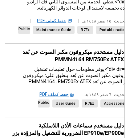
dir="rtl">تغطي الخدمة من المستوى الثاني فكّ الراديو
ة تجميعه لاستبدال لوحات الدوائر الكهربائية.
حفظ كملف PDF
حديث
١٥ صفر ١٤٤٨ هـ
Public
Maintenance Guide
R7Ex
Portable radi
دليل مستخدم ميكروفون مكبر الصوت عن بُعد
RM750Ex ATEX‏ PMMN4164
<div dir="rtl">يوفر معلومات حول تعليمات تشغيل
وفون مكبر الصوت عن بُعد. ينطبق على: ميكروفون
ت عن بُعد RM750Ex ATEX‏، PMMN4164.
حفظ كملف PDF
حديث
٦ صفر ١٤٤٨ هـ
Public
User Guide
R7Ex
Accessori
دليل مستخدم سماعات الأذن اللاسلكية
EP900e‏/EP910e الضرورية للتشغيل والمزوّدة بزر