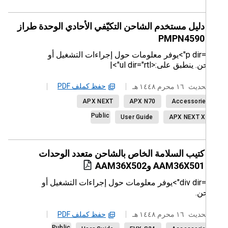
دليل مستخدم الشاحن التكيّفي الأحادي الوحدة طراز
PMPN4590
<p dir="rtl">يوفر معلومات حول إجراءات التشغيل أو
ينطبق على:<ul dir="rtl">|
حفظ كملف PDF
حديث
١٦ محرم ١٤٤٨ هـ
APX NEXT
APX N70
Accessori
Public
User Guide
APX NEXT 
كتيب السلامة الخاص بالشاحن متعدد الوحدات
AAM36X501 وAAM36X502
<div dir="rtl">يوفر معلومات حول إجراءات التشغيل أو
ن.
حفظ كملف PDF
حديث
١٦ محرم ١٤٤٨ هـ
Public