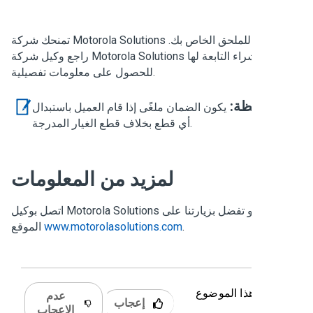
تمنحك شركة Motorola Solutions ضمانًا للملحق الخاص بك.
راجع وكيل شركة Motorola Solutions أو نقطة الشراء التابعة لها
للحصول على معلومات تفصيلية.
ملاحظة:
يكون الضمان ملغًى إذا قام العميل باستبدال
أي قطع بخلاف قطع الغيار المدرجة.
لمزيد من المعلومات
اتصل بوكيل Motorola Solutions المعتمد أو تفضل بزيارتنا على
.
www.motorolasolutions.com
الموقع
 كان هذا الموضوع
عدم
إعجاب
دًا؟
الإعجاب