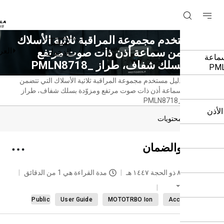
 مستخدم مجموعة المراقبة ثلاثية الأسلاك
تسجيل
تسجيل
العربية
 تتضمن سماعة أذن ذات صوت مرتفع
الدخول
دة بسلك شفاف، طراز PMLN8718_‎
دليل مستخدم مجموعة المراقبة ثلاثية الأسلاك التي تتضمن
حة
سماعة أذن ذات صوت مرتفع ومزوّدة بسلك شفاف، طراز
سية
PMLN8718_‎
دول المحتويات
دمة والضمان
حديث
٨ ذو الحجة ١٤٤٧ هـ
مدة القراءة هي 1 من الدقائق
العربية
Public
User Guide
MOTOTRBO Ion
Accessori