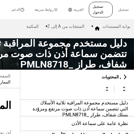
تسجيل
تسجيل
العربية
روابط سريعة
الدعم
الدخول
بوابة المستندات
المنتجات من A إلى Z
المكتبة
دليل مستخدم مجموعة المراقبة ثلا
تتضمن سماعة أذن ذات صوت مرت
شفاف، طراز PMLN8718_‎
الصفحة
جدول المحتويات
الممار
الم
دليل مستخدم مجموعة المراقبة ثلاثية الأسلاك
التي تتضمن سماعة أذن ذات صوت مرتفع ومزوّدة
بسلك شفاف، طراز PMLN8718_‎
نظرة عامة على سماعة الأذن
آخر تح