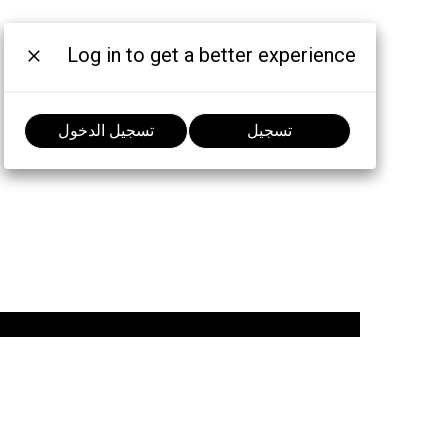
Log in to get a better experience
تسجيل
تسجيل الدخول
الانضمام إلى المحادثة:
MOTOROLA, MOTO, MOTOROLA SOLUTIONS and
the Stylized M Logo are trademarks or registered