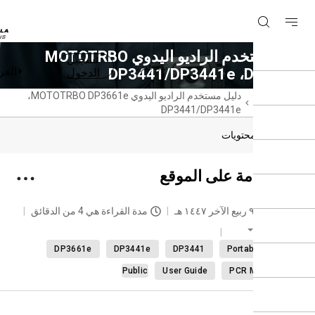
دليل مستخدم الراديو اليدوي MOTOTRBO
تسجيل
تسجيل
العربية
DP3441/DP3441e
الدخول
حة
دليل مستخدم الراديو اليدوي MOTOTRBO DP3661e،
سية
دول المحتويات
ة عامة على الموقع
حديث
٩ ربيع الآخر ١٤٤٧ هـ
مدة القراءة هي 4 من الدقائق
العربية
DP3661e
DP3441e
DP3441
Portable radi
Public
User Guide
PCR M2025.