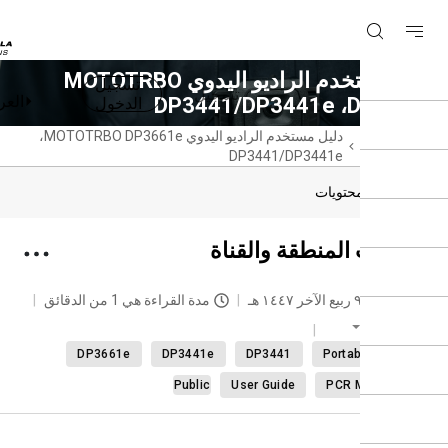
دليل مستخدم الراديو اليدوي MOTOTRBO
تسجيل
تسجيل
العربية
DP3441/DP3441e
الدخول
حة
دليل مستخدم الراديو اليدوي MOTOTRBO DP3661e،
سية
دول المحتويات
يدات المنطقة والقناة
حديث
٩ ربيع الآخر ١٤٤٧ هـ
مدة القراءة هي 1 من الدقائق
العربية
DP3661e
DP3441e
DP3441
Portable radi
Public
User Guide
PCR M2025.