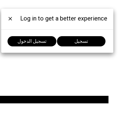
Log in to get a better experience
تسجيل
تسجيل الدخول
الانضمام إلى المحادثة:
MOTOROLA, MOTO, MOTOROLA SOLUTIONS and
the Stylized M Logo are trademarks or registered