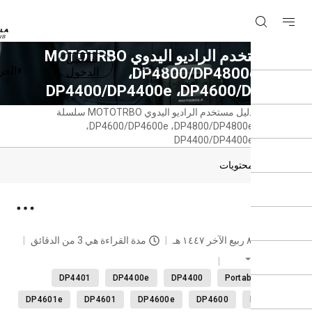
دليل مستخدم الراديو اليدوي MOTOTRBO
تسجيل
تسجيل
العربية
سلسلة DP4800/DP4800e‏،
الدخول
DP4600/‏، DP4400/DP4400e
دليل مستخدم الراديو اليدوي MOTOTRBO سلسلة
حة
DP4800/DP4800e‏، DP4600/DP4600e‏،
سية
DP4400/DP4400e
دول المحتويات
WA
حديث
٨ ربيع الآخر ١٤٤٧ هـ
مدة القراءة هي 3 من الدقائق
العربية
DP4401
DP4400e
DP4400
Portable radi
DP4601e
DP4601
DP4600e
DP4600
DP440