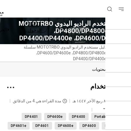
دليل مستخدم الراديو اليدوي MOTOTRBO
تسجيل
تسجيل
العربية
سلسلة DP4800/DP4800e‏،
الدخول
DP4600/‏، DP4400/DP4400e
دليل مستخدم الراديو اليدوي MOTOTRBO سلسلة
حة
DP4800/DP4800e‏، DP4600/DP4600e‏،
سية
DP4400/DP4400e
دول المحتويات
 الاستخدام
حديث
٨ ربيع الآخر ١٤٤٧ هـ
مدة القراءة هي 4 من الدقائق
العربية
DP4401
DP4400e
DP4400
Portable radi
DP4601e
DP4601
DP4600e
DP4600
DP440