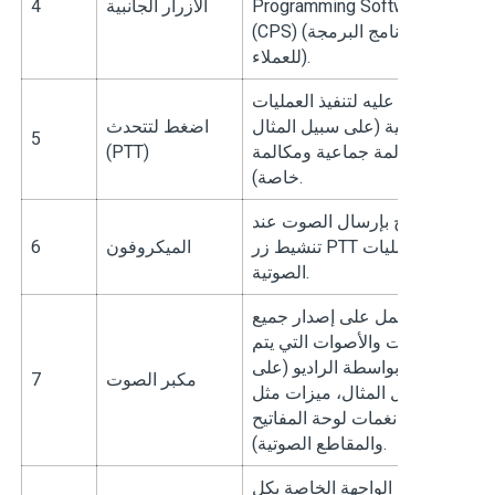
Programming Software
الأزرار الجانبية
4
(CPS) (برنامج البرمجة
للعملاء).
اضغط عليه لتنفيذ العمليات
الصوتية (على سبيل المثال
اضغط لتتحدث
5
مكالمة جماعية ومكالمة
(PTT)
خاصة).
يسمح بإرسال الصوت عند
تنشيط زر PTT أو العمليات
الميكروفون
6
الصوتية.
يعمل على إصدار جميع
النغمات والأصوات التي يتم
شاؤها بواسطة الراديو (على
مكبر الصوت
7
سبيل المثال، ميزات مثل
نغمات لوحة المفاتيح
والمقاطع الصوتية).
نقطة الواجهة الخاصة بكل