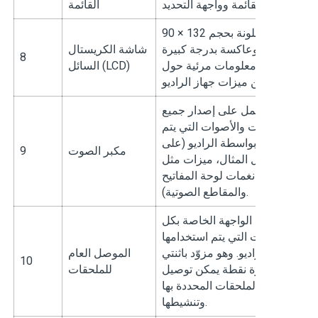
القائمة وواجهة التحديد.
القائمة
شاشة ملونة بحجم 132 × 90
ناقلة وعاكسة بدرجة كبيرة
شاشة الكريستال
8
توفر معلومات مرئية حول
السائل (LCD)
يعمل على إصدار جميع
النغمات والأصوات التي يتم
شاؤها بواسطة الراديو (على
مكبر الصوت
9
سبيل المثال، ميزات مثل
نغمات لوحة المفاتيح
والمقاطع الصوتية).
نقطة الواجهة الخاصة بكل
ملحقات التي يتم استخدامها
مع الراديو. وهو مزوّد باثنتي
الموصل العام
10
عشرة نقطة يمكن توصيل
للملحقات
الملحقات المحددة بها
وتنشيطها.