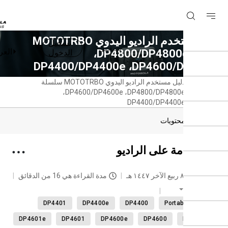
دليل مستخدم الراديو اليدوي MOTOTRBO
تسجيل
تسجيل
العربية
سلسلة DP4800/DP4800e‏،
الدخول
DP4600/‏، DP4400/DP4400e
دليل مستخدم الراديو اليدوي MOTOTRBO سلسلة
حة
DP4800/DP4800e‏، DP4600/DP4600e‏،
سية
DP4400/DP4400e
دول المحتويات
ة عامة على الراديو
حديث
٨ ربيع الآخر ١٤٤٧ هـ
مدة القراءة هي 16 من الدقائق
العربية
DP4401
DP4400e
DP4400
Portable radi
DP4601e
DP4601
DP4600e
DP4600
DP440