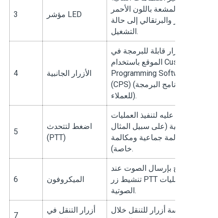
المشعة باللون الأحمر
مؤشر LED
3
الأخضر والبرتقالي إلى حالة
التشغيل.
ه الأزرار قابلة للبرمجة في
الموقع باستخدام Customer
Programming Software
الأزرار الجانبية
4
(CPS) (برنامج البرمجة
للعملاء).
اضغط عليه لتنفيذ العمليات
الصوتية (على سبيل المثال
اضغط لتتحدث
5
مكالمة جماعية ومكالمة
(PTT)
خاصة).
يسمح بإرسال الصوت عند
تنشيط زر PTT أو العمليات
الميكروفون
6
الصوتية.
خمسة أزرار للتنقل خلال
أزرار التنقل في
7