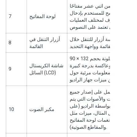
تتكون من اثني عشر مفتاحًا
تسمح للمستخدم بإدخال
لوحة المفاتيح
7
الحروف لمختلف العمليات
التي تعتمد على النصوص.
خمسة أزرار للتنقل خلال
أزرار التنقل في
8
القائمة وواجهة التحديد.
القائمة
شاشة ملونة بحجم 132 × 90
ناقلة وعاكسة بدرجة كبيرة
شاشة الكريستال
9
توفر معلومات مرئية حول
السائل (LCD)
يعمل على إصدار جميع
النغمات والأصوات التي يتم
شاؤها بواسطة الراديو (على
مكبر الصوت
10
سبيل المثال، ميزات مثل
نغمات لوحة المفاتيح
والمقاطع الصوتية).