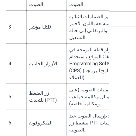
الصوت.
الصوت
تشير الصمامات الثنائية
المشعة باللون الأحمر
مؤشر LED
3
الأخضر والبرتقالي إلى حالة
التشغيل.
ه الأزرار قابلة للبرمجة في
الموقع باستخدام Customer
Programming Software
الأزرار الجانبية
4
(CPS) (برنامج البرمجة
للعملاء).
نفيذ العمليات الصوتية (على
زر الضغط
بيل المثال مكالمة جماعية
5
للتحدث (PTT)
ومكالمة خاصة).
يسمح بإرسال الصوت عند
تنشيط زر PTT أو العمليات
الميكروفون
6
الصوتية.