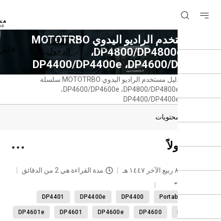
دليل مستخدم الراديو اليدوي MOTOTRBO
تسجيل
تسجيل
العربية
سلسلة DP4800/DP4800e‏،
الدخول
DP4600/‏، DP4400/DP4400e
دليل مستخدم الراديو اليدوي MOTOTRBO سلسلة
حة
DP4800/DP4800e‏، DP4600/DP4600e‏،
سية
DP4400/DP4400e
دول المحتويات
ني أولاً
حديث
٨ ربيع الآخر ١٤٤٧ هـ
مدة القراءة هي 2 من الدقائق
العربية
DP4401
DP4400e
DP4400
Portable radi
DP4601e
DP4601
DP4600e
DP4600
DP440