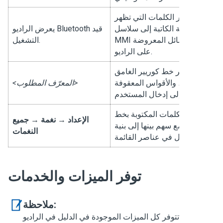
تشير الكلمات التي تظهر
ط الآلة الكاتبة إلى سلاسل
Bluetooth قيد
يعرض الراديو
MMI أو الرسائل المعروضة
.
التشغيل
على الراديو.
يشير خط كوريير الغامق
المائل، والأقواس المعقوفة
<المعرّف المطلوب>
إلى إدخال المستخدم.
شير الكلمات المكتوبة بخط
الإعداد
→
نغمة
→
جميع
امق مع سهم بينها إلى بنية
النغمات
التنقل في عناصر القائمة.
توفر الميزات والخدمات
ملاحظة:
لا تتوفر كل الميزات الموجودة في الدليل في الراديو