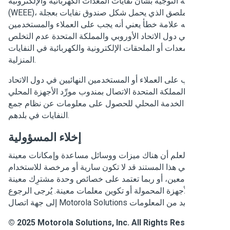
عليه التوجيه بشأن نفايات المعدات الكهربائية والإلكترونية
(WEEE)، فإن هذا الملصق الذي يحمل شكل صندوق نفايات بعجلة
عليه علامة خطأ يعني أنه يجب على العملاء والمستخدمين
ائيين في دول الاتحاد الأوروبي والمملكة المتحدة عدم التخلص
من المعدات أو الملحقات الإلكترونية والكهربائية في النفايات
المنزلية.
يجب على العملاء أو المستخدمين النهائيين في دول الاتحاد
روبي والمملكة المتحدة الاتصال بمندوب مورِّد الأجهزة المحلي
 مركز الخدمة المحلي للحصول على معلومات عن نظام جمع
النفايات في بلدهم.
إخلاء المسؤولية
ُرجى العلم أن هناك ميزات ووسائل مساعدة وإمكانات معينة
حة في هذا المستند قد لا تكون سارية أو مرخصة للاستخدام
نظام معين، أو ربما تعتمد على خصائص وحدة مشترِك معينة
ة بالأجهزة المحمولة أو تكوين معلمات معينة. يُرجى الرجوع
إلى جهة اتصال Motorola Solutions لمزيد من المعلومات.
© 2025 Motorola Solutions, Inc. All Rights Reserve