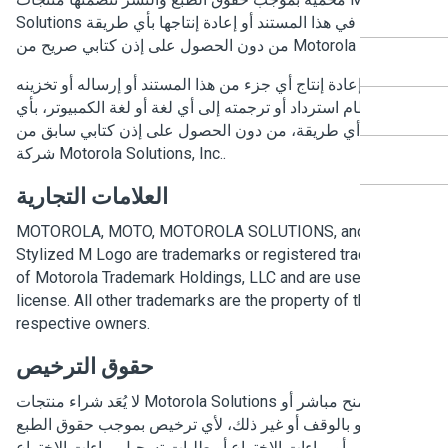
Solutions الموضحة في هذا المستند أو إعادة إنتاجها بأي طريقة
صول على إذن كتابي صريح من Motorola Solutions.
ا تجوز إعادة إنتاج أي جزء من هذا المستند أو إرساله أو تخزينه
في نظام استرداد أو ترجمته إلى أي لغة أو لغة الكمبيوتر، بأي
رة أو أي طريقة، من دون الحصول على إذن كتابي سابق من
شركة Motorola Solutions, Inc.‎.
العلامات التجارية
MOTOROLA, MOTO, MOTOROLA SOLUTIONS, and the
Stylized M Logo are trademarks or registered tradema
of Motorola Trademark Holdings, LLC and are used und
license. All other trademarks are the property of their
respective owners.
حقوق الترخيص
لا يُعَد شراء منتجات Motorola Solutions بمنزلة منح مباشر أو
ني، أو بالوقف أو غير ذلك، لأي ترخيص بموجب حقوق الطبع
والنشر أو براءات الاختراع أو طلبات تسجيل براءات الاختراع