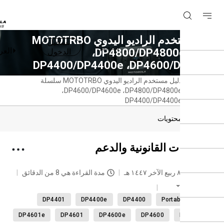
دليل مستخدم الراديو اليدوي MOTOTRBO
تسجيل
تسجيل
العربية
سلسلة DP4800/DP4800e‏،
الدخول
DP4600/‏، DP4400/DP4400e
دليل مستخدم الراديو اليدوي MOTOTRBO سلسلة
حة
DP4800/DP4800e‏، DP4600/DP4600e‏،
سية
DP4400/DP4400e
دول المحتويات
لومات القانونية والدعم
حديث
٨ ربيع الآخر ١٤٤٧ هـ
مدة القراءة هي 8 من الدقائق
العربية
DP4401
DP4400e
DP4400
Portable radi
DP4601e
DP4601
DP4600e
DP4600
DP440