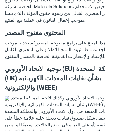
الخاصة بشركة Motorola Solutions، باستثناء ترخيص الاستخدام
عادي غير الحصري الخالي من رسوم حقوق المؤلف الذي ينشأ
بموجب إعمال القانون في عملية بيع المنتج.
المحتوى مفتوح المصدر
يحتوي هذا المنتج على برامج مفتوحة المصدر تُستخدم بموجب
يص. راجع وسائط تثبيت المنتج للاطلاع على المحتوى الكامل
للإسناد والإشعارات القانونية الخاصة بالمصدر المفتوح.
توجيه الاتحاد الأوروبي (EU) والمملكة المتحدة
(UK) بشأن نفايات المعدات الكهربائية
والإلكترونية (WEEE)
يتطلب توجيه الاتحاد الأوروبي وكذلك لائحة المملكة المتحدة
بشأن نفايات المعدات الكهربائية والإلكترونية (WEEE) أن تتضمن
المنتجات المبيعة في دول الاتحاد الأوروبي والمملكة المتحدة
لصقًا يحمل شكل صندوق نفايات بعجلة عليه علامة خطأ على
لمنتج نفسه (أو على العبوة في بعض الحالات). وطبقًا لما ينص