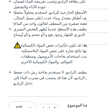
حافظ على نظافة الراديو وتجنب تعريضه للماء لضمان
جودة الأداء والتشغيل.
نظيف الأسطح الخارجية للراديو، استخدم محلولاً مخففًا
ن منظف أطباق معتدل وماء عذب (على سبيل المثال،
ملعقة صغيرة من المنظف لغالون واحد من الماء).
يجب تنظيف هذه الأسطح عندما يُظهر الفحص البصري
الدوري للجهاز وجود بقع و/أو شحم و/أو أوساخ.
تنبيه:
قد تكون لتأثيرات بعض المواد الكيميائية
وأبخرتها نتائج ضارة على بعض المواد البلاستيكية.
تجنب استخدام بخاخات الأيروسول ومنظفات
الموالف والمواد الكيميائية الأخرى.
عند تنظيف الراديو، لا تستخدم بخاخة رش ذات ضغط
ع على الراديو، لأن هذا قد يتسبب في تسرب الماء إلى
داخل الراديو.
 كان هذا الموضوع
عدم