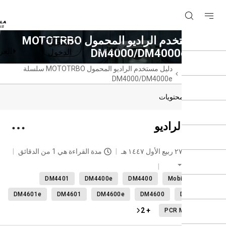
دليل مستخدم الراديو المحمول MOTOTRBO
تسجيل
تسجيل
العربية
DM4000/DM
الدخول
حة
دليل مستخدم الراديو المحمول MOTOTRBO سلسلة
سية
DM4000/DM4000e
دول المحتويات
اية بالراديو
حديث
٢٧ ربيع الأول ١٤٤٧ هـ
مدة القراءة هي 1 من الدقائق
العربية
DM4401
DM4400e
DM4400
Mobile radi
DM4601e
DM4601
DM4600e
DM4600
DM440
+ 2
PCR M2025.