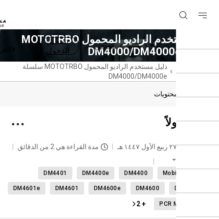
دليل مستخدم الراديو المحمول MOTOTRBO
تسجيل
تسجيل
العربية
DM4000/DM
الدخول
حة
دليل مستخدم الراديو المحمول MOTOTRBO سلسلة
سية
DM4000/DM4000e
دول المحتويات
ني أولاً
حديث
٢٧ ربيع الأول ١٤٤٧ هـ
مدة القراءة هي 2 من الدقائق
العربية
DM4401
DM4400e
DM4400
Mobile radi
DM4601e
DM4601
DM4600e
DM4600
DM440
+ 2
PCR M2025.