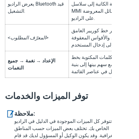
ط الآلة الكاتبة إلى سلاسل
Bluetooth قيد
يعرض الراديو
MMI أو الرسائل المعروضة
.
التشغيل
على الراديو.
يشير خط كوريير الغامق
المائل، والأقواس المعقوفة
<المعرّف المطلوب>
إلى إدخال المستخدم.
شير الكلمات المكتوبة بخط
الإعداد
→
نغمة
→
جميع
امق مع سهم بينها إلى بنية
النغمات
التنقل في عناصر القائمة.
توفر الميزات والخدمات
ملاحظة:
لا تتوفر كل الميزات الموجودة في الدليل في الراديو
الخاص بك. تختلف بعض الميزات حسب المناطق
الجغرافية. وقد يكون الوكيل أو المسؤول لديك قد قام