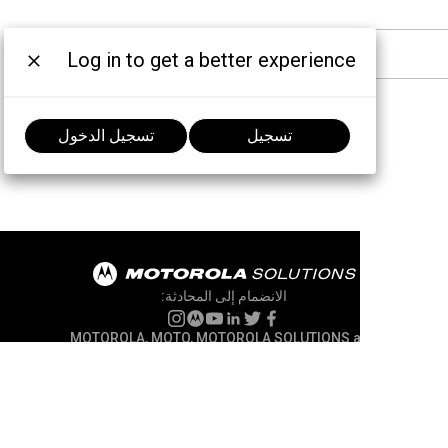
Log in to get a better experience
تسجيل
تسجيل الدخول
الانضمام إلى المحادثة:
MOTOROLA, MOTO, MOTOROLA SOLUTIONS and
the Stylized M Logo are trademarks or registered
trademarks of Motorola Trademark Holdings,
LLC and are used under license. All other
trademarks are the property of their respective
owners.