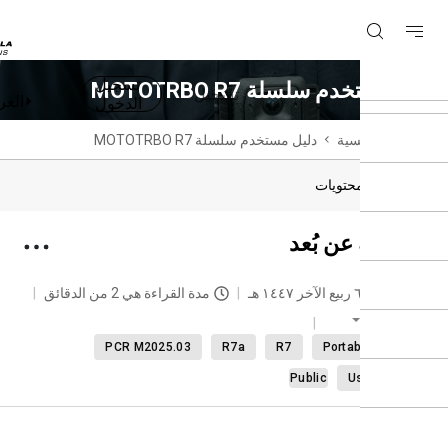
تسجيل
ستخدم سلسلة MOTOTRBO R7
تسجيل
العربية
الدخول
ة الرئيسية
دليل مستخدم سلسلة MOTOTRBO R7
دول المحتويات
اقبة عن بُعد
حديث
٦ ربيع الآخر ١٤٤٧ هـ
مدة القراءة هي 2 من الدقائق
العربية
PCR M2025.03
R7a
R7
Portable radi
Public
User Gui