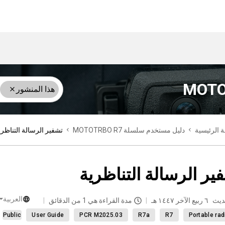
هذا المنشور
 الرئيسية
دليل مستخدم سلسلة MOTOTRBO R7
تشفير الرسالة التناظري
ير الرسالة التناظرية
العربية
ديث
٦ ربيع الآخر ١٤٤٧ هـ
مدة القراءة هي 1 من الدقائق
Public
User Guide
PCR M2025.03
R7a
R7
Portable rad