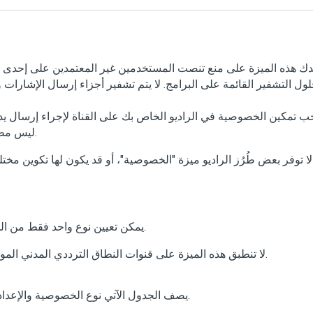
ك هذه الميزة على منع تنصت المستخدمين غير المعتمدين على إحدى ا
لول التشفير القائمة على البرامج. لا يتم تشفير أجزاء إرسال الإشارا
ب تمكين الخصوصية في الراديو الخاص بك على القناة لإجراء إرسال يد
ليس مطلبًا ضروريًا لتلقي الإرسال.
لا توفر بعض طُرُز الراديو ميزة "الخصوصية"، أو قد يكون لها تكوين مخ
يمكن تعيين نوع واحد فقط من الخصوصية في كل مرة.
لا تنطبق هذه الميزة على قنوات النطاق الترددي المدني الموجودة في التردد نفسه.
يصف الجدول الآتي نوع الخصوصية والإعدادات التي تظهر على الراديو.