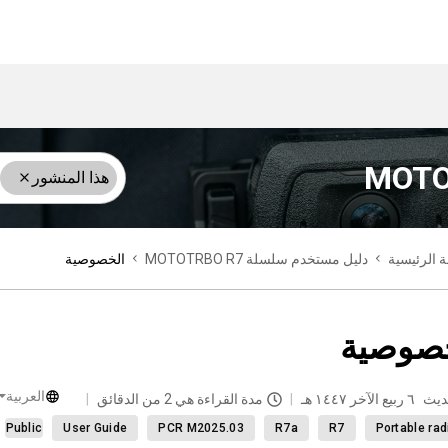
هذا المنشور
 الرئيسية
دليل مستخدم سلسلة MOTOTRBO R7
الخصوصية
صوصية
العربية
ديث
٦ ربيع الآخر ١٤٤٧ هـ
مدة القراءة هي 2 من الدقائق
Public
User Guide
PCR M2025.03
R7a
R7
Portable rad