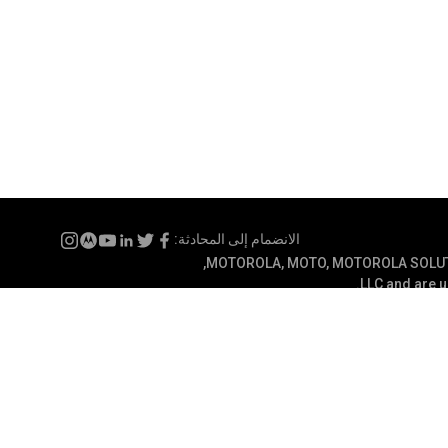
الانضمام إلى المحادثة:
MOTOROLA, MOTO, MOTOROLA SOLUTION
LLC and are u
صوصية
شروط الاستخدام
تفضيلات الاتصال