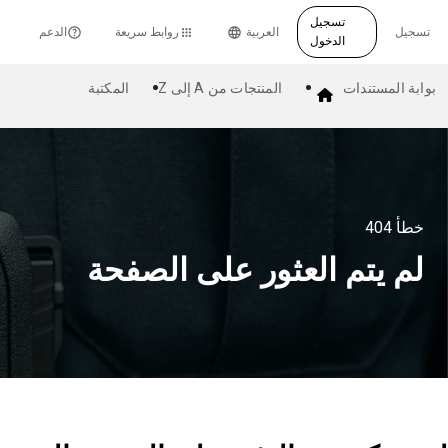
تسجيل
تسجيل
العربية
روابط سريعة
الدعم
الدخول
بوابة المستندات
المنتجات من A إلى Z
المكتبة
خطأ
404
لم يتم العثور على الصفحة