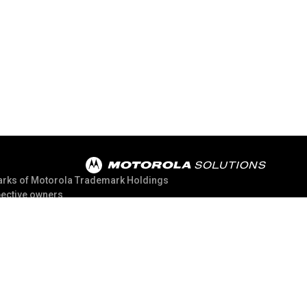
rks of Motorola Trademark Holdings,
pective owners.
@ 2026 Motorola Solutions, Inc. All Rights Reserved