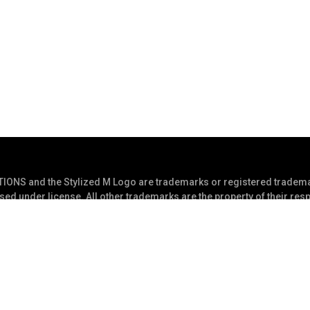
S and the Stylized M Logo are trademarks or registered tradema
sed under license. All other trademarks are the property of their res
بيان الخ