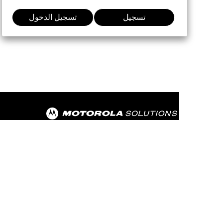
تسجيل
تسجيل الدخول
الانضمام إلى المحادثة:
MOTOROLA, MOTO, MOTOROLA SOLUTIONS and
the Stylized M Logo are trademarks or registered
trademarks of Motorola Trademark Holdings,
LLC and are used under license. All other
trademarks are the property of their respective
owners.
@ 2026 Motorola Solutions, Inc. All Rights
Reserved