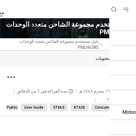
 مستخدم مجموعة الشاحن متعدد الوحدات
تسجيل
تسجيل
العربية
PMLN6
الدخول
حة
دليل مستخدم مجموعة الشاحن متعدد الوحدات
سية
PMLN6385
دول المحتويات
 بنا
حديث
١٦ محرم ١٤٤٨ هـ
مدة القراءة هي 1 من الدقائق
العربية
Public
User Guide
XT460
XT420
Consumer radi