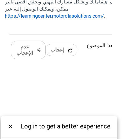
تكتشف اهتماماتك وتشكِّل مسارك المهني وتحقق أقصى تأثير
ممكن، ويمكنك الوصول إليه عبر
https://learningcenter.motorolasolutions.com/
.
 كان هذا الموضوع
عدم
إعجاب
دًا؟
الإعجاب
Log in to get a better experience