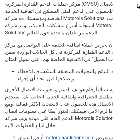
مركز عمليات الدعم المُدارة المركزية (CMSO) هو جهة الاتصال
ساسية للحصول على الدعم الفني المضمَّن في اتفاقية الخدمة
الخاصة بمؤسستك مع شركة Motorola Solutions. لتمكين وقت
استجابة أسرع لمشكلات العملاء، توفر شركة Motorola
Solutions الدعم من بلدان متعددة حول العالم.
يجب أن يحرص عملاء اتفاقية الخدمة على التواصل مع مركز
مليات الدعم المُدارة المركزية في كل الحالات الواردة ضمن
لتأكيد النتائج والتحليلات المتعلقة باستكشاف الأخطاء
وإصلاحها قبل اتخاذ أي إجراء
قت مؤسستك أرقام هواتف الدعم ومعلومات الاتصال الأخرى
سبة لمنطقتك الجغرافية واتفاقية الخدمة الخاصة بك. استخدم
ومات الاتصال هذه للحصول على الاستجابة الأكثر فعالية. ومع
ذلك، إذا لزم الأمر، فيمكنك العثور أيضًا على معلومات اتصال
الدعم العام على موقع ويب شركة Motorola Solutions من
خلال اتباع الخطوات الآتية:
motorolasolutions.com
أدخِل العنوان