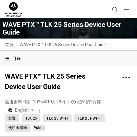
WAVE PTX™ TLK 25 Series Device User
Guide
首頁
WAVE PTX™ TLK 25 Series Device User Guide
目錄
WAVE PTX™ TLK 25 Series
Device User Guide
最後更新日期
2025年10月29日
已閱讀1分鐘
English
裝置
TLK 25
TLK 25 Wi-Fi
TLK 25e Wi-Fi
使用者指南
Public