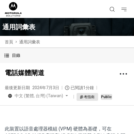
通用詞彙表
首頁
通用詞彙表
目錄
電話媒體閘道
最後更新日期
2024年7月3日
已閱讀1分鐘
中文 (繁體, 台灣) (Taiwan)
參考指南
Public
此裝置以語音處理器模組 (VPM) 硬體為基礎，可在