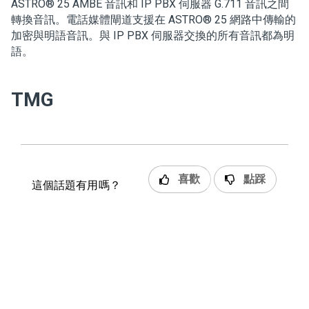
ASTRO
®
25 AMBE 音訊和 IP PBX 伺服器 G.711 音訊之間
轉換音訊。電話媒體閘道支援在 ASTRO
®
25 網路中傳輸的
加密與明語音訊。與 IP PBX 伺服器交換的所有音訊都為明
語。
TMG
喜歡
點踩
這個話題有用嗎？