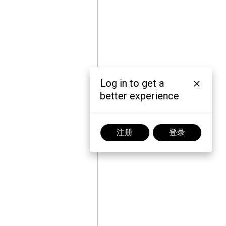
Log in to get a
better experience
注册
登录