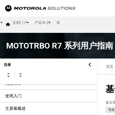
使用须知
简介
文档门户
产品 A-Z
库
对讲机维护
MOTOTRBO R7 系列用户指南
对讲机概述
系统概述
目录
首页
WAVE
无缝语音
基
使用入门
最后
主屏幕概述
手持