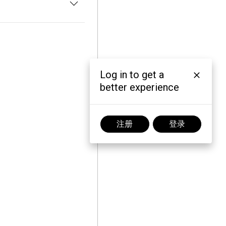
Log in to get a
better experience
注册
登录