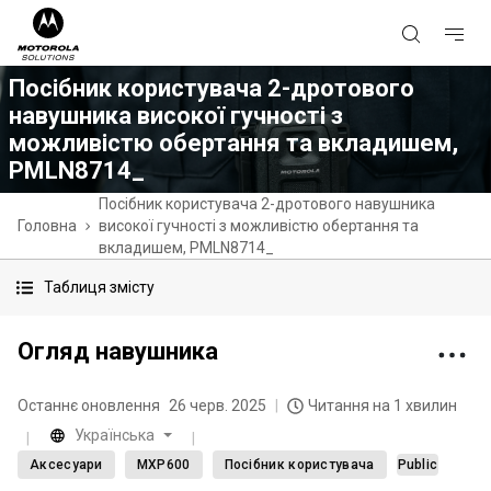
Посібник користувача 2-дротового
навушника високої гучності з
можливістю обертання та вкладишем,
PMLN8714_
Посібник користувача 2-дротового навушника
Головна
високої гучності з можливістю обертання та
вкладишем, PMLN8714_
Таблиця змісту
Огляд навушника
Останнє оновлення
26 черв. 2025
Читання на 1 хвилин
Українська
Аксесуари
MXP600
Посібник користувача
Public