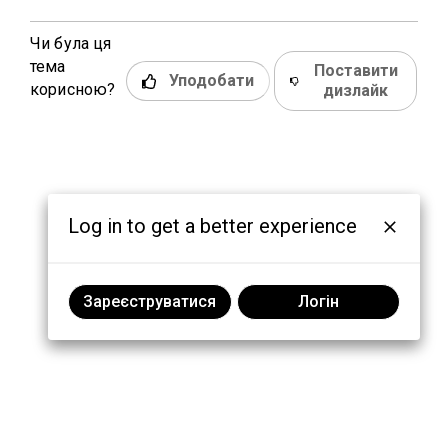
Чи була ця
тема
Поставити
Уподобати
корисною?
дизлайк
Log in to get a better experience
Зареєструватися
Логін