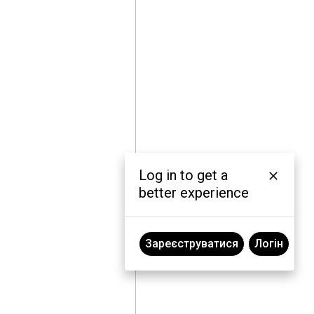
Log in to get a
better experience
Зареєструватися
Логін