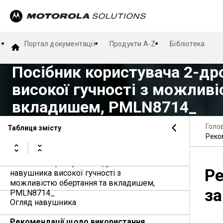
Портал документації
Продукти A-Z
Бібліотека
Посібник користувача 2-др
високої гучності з можливі
вкладишем, PMLN8714_
Голо
Таблиця змісту
Реко
Посібник користувача 2-дротового
Ре
навушника високої гучності з
можливістю обертання та вкладишем,
з
PMLN8714_
Огляд навушника
Рекомендації щодо використання