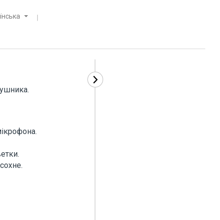
їнська
вушника.
мікрофона.
етки.
сохне.