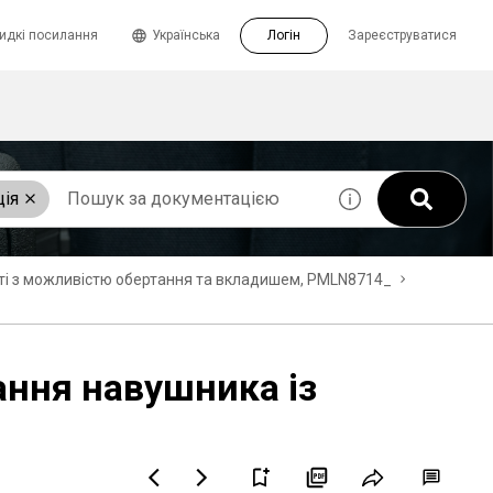
идкі посилання
Українська
Логін
Зареєструватися
ція
сті з можливістю обертання та вкладишем, PMLN8714_
ання навушника із