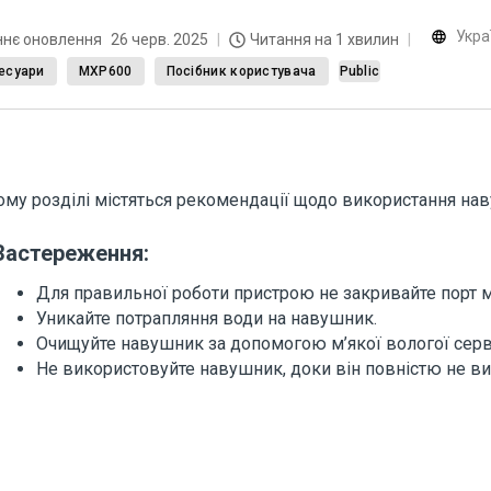
Укра
ннє оновлення
26 черв. 2025
Читання на 1 хвилин
есуари
MXP600
Посібник користувача
Public
ому розділі містяться рекомендації щодо використання на
Застереження:
Для правильної роботи пристрою не закривайте порт 
Уникайте потрапляння води на навушник.
Очищуйте навушник за допомогою м’якої вологої серв
Не використовуйте навушник, доки він повністю не ви