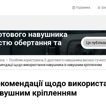
Підтримка
Шв
отового навушника
стю обертання та
Ця публіка
вна
Посібник користувача 2-дротового навушника високої гучно
мендації щодо використання навушника із завушним кріпленням
комендації щодо використ
авушним кріпленням